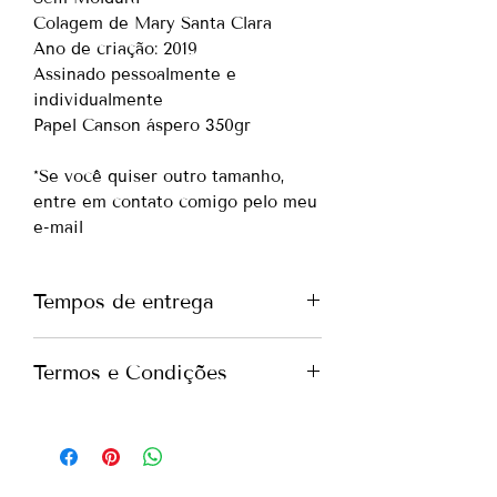
Colagem de Mary Santa Clara
Ano de criação: 2019
Assinado pessoalmente e
individualmente
Papel Canson áspero 350gr
*Se você quiser outro tamanho,
entre em contato comigo pelo meu
e-mail
Tempos de entrega
Portugal -
até 7 dias
Termos e Condições
Europa -
até 10 dias
Internacional -
até 15 dias
Tudo o que você precisa saber
*Se precisar de envio mais urgente,
sobre nossos Termos e Condições.
entre em contato comigo pelo meu
Por favor, verifique nossos
Termos
e-mail
e Condições