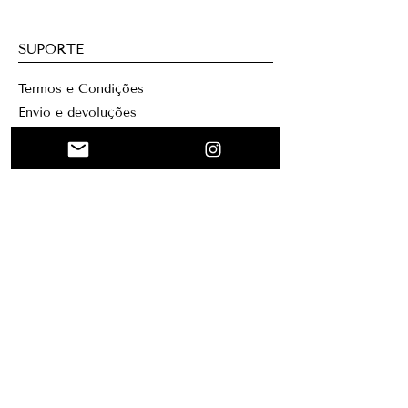
SUPORTE
Termos e Condições
Envio e devoluções
Contatos
WEBSITE
Início
Colagem
Personalizado
Sobre mim
Mary Santa Clara
Criação
Blog