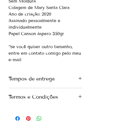
Sem Moldura
Colagem de Mary Santa Clara
Ano de criação: 2020
Assinado pessoalmente e
individualmente
Papel Canson áspero 350gr
*Se você quiser outro tamanho,
entre em contato comigo pelo meu
e-mail
Tempos de entrega
Portugal -
até 7 dias
Termos e Condições
Europa -
até 10 dias
Internacional -
até 15 dias
Tudo o que você precisa saber
*Se precisar de envio mais urgente,
sobre nossos Termos e Condições.
entre em contato comigo pelo meu
Por favor, verifique nossos
Termos
e-mail