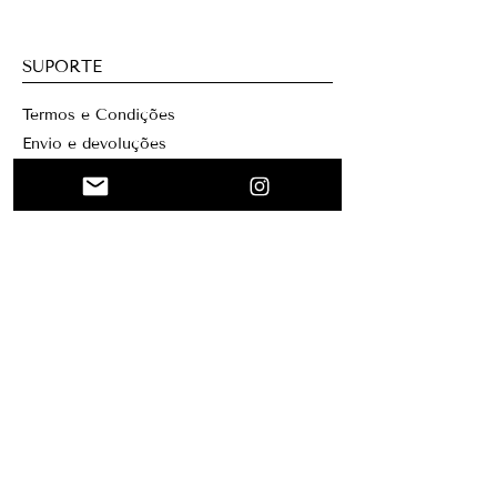
e Condições
SUPORTE
Termos e Condições
Envio e devoluções
Contatos
WEBSITE
Início
Colagem
Personalizado
Sobre mim
Mary Santa Clara
Criação
Blog