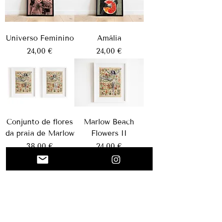
Universo Feminino
Amália
Preço
Preço
24,00 €
24,00 €
Conjunto de flores
Marlow Beach
da praia de Marlow
Flowers II
Preço
Preço
38,00 €
24,00 €
2
/
3