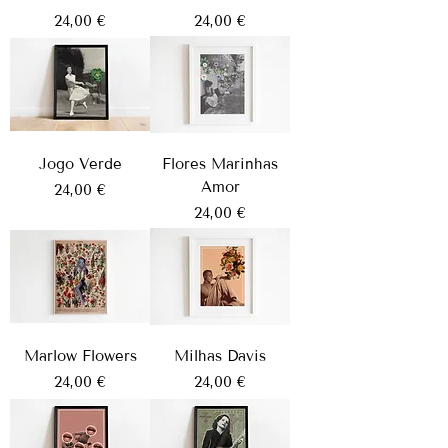
Preço
Preço
24,00 €
24,00 €
Jogo Verde
Flores Marinhas
Amor
Preço
24,00 €
Preço
24,00 €
Marlow Flowers
Milhas Davis
Preço
Preço
24,00 €
24,00 €